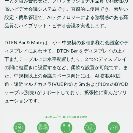
ーとを組み合わせた、プロフェッショナル品質で利便性の
高いビデオ会議システムです。直感的に使用でき、素早い
設定・簡単管理で、AIテクノロジーによる臨場感のある高
品質なハイブリット・ビデオ会議を実現します。
DTEN Bar & Mate は、小～中規模の多種多様な会議室やデ
ィスプレイにあわせて、DTEN Bar をディスプレイの上 /
下またテーブル上に水平配置したり、2 つのディスプレイ
の間に縦置きに設置するなど、柔軟な設置が可能です。ま
た、中規模以上の会議スペース向けには、AI 搭載4K広
角・遠近マルチカメラ(VUE Pro) と5m および10m のBYOD
ケーブル(別売) がサポートしており、拡張性に富んだソリ
ューションです。