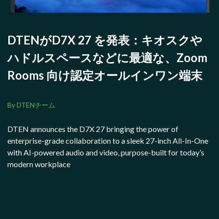
DTENがD7X 27 を発表：キオスクや
ハドルスペースなどに最適な、Zoom
Rooms 向け認定オールインワン端末
By DTENチーム
DTEN announces the D7X 27 bringing the power of
enterprise-grade collaboration to a sleek 27-inch All-In-One
with AI-powered audio and video, purpose-built for today’s
modern workplace