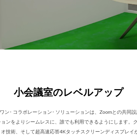
DTEN ONboard 55" (Android OS)
Companion Whiteboard for Zoom Room
DTEN Relay Speakers
臨場感あるクリアな音声で会議品質を向
小会議室のレベルアップ
ンワン･ コラボレーション･ ソリューションは、Zoomとの共同
ションをよりシームレスに、誰でも利用できるようにします。
ィオ技術、そして超高速応答4Kタッチスクリーンディスプレイ