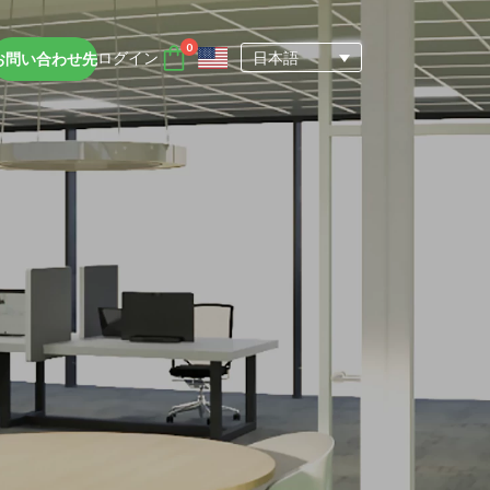
0
ログイン
日本語
お問い合わせ先
DTENアクセサリー
nce
DTENユーザーエクスペ
アカウント
リエンス
Orbit (オービット)
サポート
もっと詳しく知る
D専用ビ
DTENオールインワンデバイスは、遠
ド学習環境において、集中力を維持し、
を促進するのに役立ちます。