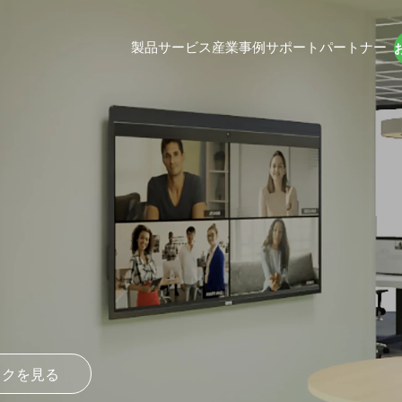
製品
サービス
産業
事例
サポート
パートナー
DTEN D7X 27
ソリ
27-inch All-In-One Zoom Rooms Applia
DTEN Bar Connect (BYOD)
あらゆるプラットフォーム対応したBYO
デオバー
DTEN D7 55"
理
高等教育
pp
DTENビデオビデオビデオで覚えいるエクスペリ
教育者や学生向けの
ar Connect 専用アプリケーション(無料ダウンロー
提供ます。
隔地やハイブリッ
コラボレーション
ックを見る
ス