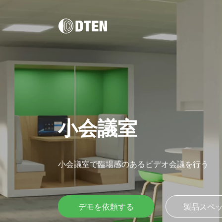
DTEN D7X
マルチプラットフォームのオールインワン･ 
ューション
DTEN D7X 55" / 75"
DTEN D7X Dual 75"
DTEN Vue Pro
小会議室
DTEN Bar
バータイプAI搭載ビデオ会議
小会議室で臨場感のあるビデオ会議を行う
ハイブリッドワーク / 企業向け
健康管
DTEN Orbit
DTEN A
プロフェッショナルで直感的なハイブリッドワークソリュ
学習者者
究極のカスタマーエクスペリエンス。
DTEN B
ーションにより、全てのチームメンバーの生産性と包摂性
エンスを
ド)
DTEN D7X AI
を高めます
デモを依頼する
製品スペ
AIで強化された次世代オールインワンデバイ
(Windows版)